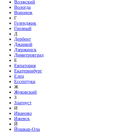
Волжский
Вологда
Воронеж
Г
Геленджик
Грозный
Д
Дербент
Джанкой
Дзержинск
Димитровград
Е
Евпатория
Екатеринбург
Елец
Ессентуки
Ж
Жуковский
З
Златоуст
И
Иваново
Ижевск
Й
Йошкар-Ола