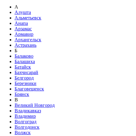
А
Алушта
Альметьевск
Анапа
Арзамас
Армавир
Архангельск
Астрахань
Б
Балаково
Балашиха
Батайск
Бахчисарай
Белгород
Березники
Благовещенск
Брянск
В
Великий Новгород
Владикавказ
Владимир
Волгоград
Волгодонск
Волжск