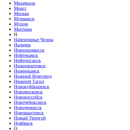
Махачкала
Миасс
Москва
Мурманск
Муром
Мытищи
Н
Набережные Челны
Нальчик
Невинномысск
Нефтекамск
Нефтеюганск
Нижневартовск
Нижнекамск
Нижний Новгород
Нижний Тагил
Новокуйбышевск
Новомосковск
Новороссийск
Новочебоксарск
Новочеркасск
Новошахтинск
Новый Уренгой
Ноябрьск
О