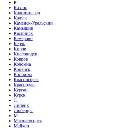
К
Казань
Калининград
Калуга
Каменск-Уральский
Камышин
Каспийск
Кемерово
Керчь
Киров
Кисловодск
Ковров
Коломна
Копейск
Кострома
Красногорск
Краснодар
Курган
Курск
Л
Липецк
Люберцы
М
Магнитогорск
Майкоп