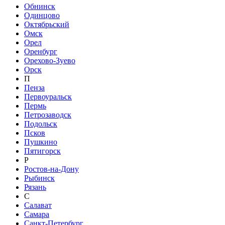
Обнинск
Одинцово
Октябрьский
Омск
Орел
Оренбург
Орехово-Зуево
Орск
П
Пенза
Первоуральск
Пермь
Петрозаводск
Подольск
Псков
Пушкино
Пятигорск
Р
Ростов-на-Дону
Рыбинск
Рязань
С
Салават
Самара
Санкт-Петербург