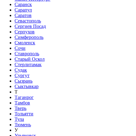
Саранск
Сарапул
Саратов
Севастополь
Сергиев Посад
Серпухов
Симферополь
Смоленск
Сочи
Ставрополь
Старый Оскол
Стерлитамак
Судак
Сургут
Сызрань
Сыктывкар
Т
Таганрог
Тамбов
Тверь
Тольятти
Тула
Тюмень
У
Ульяновск