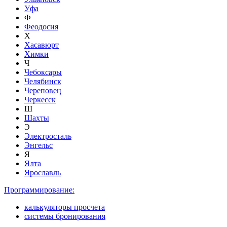
Уфа
Ф
Феодосия
Х
Хасавюрт
Химки
Ч
Чебоксары
Челябинск
Череповец
Черкесск
Ш
Шахты
Э
Электросталь
Энгельс
Я
Ялта
Ярославль
Программирование:
калькуляторы просчета
системы бронирования