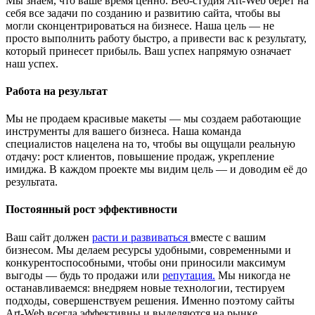
Мы знаем, что ваше время ценно. Веб-студия Art-Web берет на
себя все задачи по созданию и развитию сайта, чтобы вы
могли сконцентрироваться на бизнесе. Наша цель — не
просто выполнить работу быстро, а привести вас к результату,
который принесет прибыль. Ваш успех напрямую означает
наш успех.
Работа на результат
Мы не продаем красивые макеты — мы создаем работающие
инструменты для вашего бизнеса. Наша команда
специалистов нацелена на то, чтобы вы ощущали реальную
отдачу: рост клиентов, повышение продаж, укрепление
имиджа. В каждом проекте мы видим цель — и доводим её до
результата.
Постоянный рост эффективности
Ваш сайт должен
расти и развиваться
вместе с вашим
бизнесом. Мы делаем ресурсы удобными, современными и
конкурентоспособными, чтобы они приносили максимум
выгоды — будь то продажи или
репутация.
Мы никогда не
останавливаемся: внедряем новые технологии, тестируем
подходы, совершенствуем решения. Именно поэтому сайты
Art-Web всегда эффективны и выделяются на рынке.