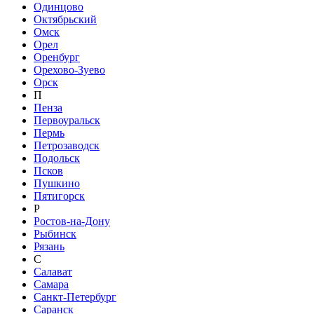
Одинцово
Октябрьский
Омск
Орел
Оренбург
Орехово-Зуево
Орск
П
Пенза
Первоуральск
Пермь
Петрозаводск
Подольск
Псков
Пушкино
Пятигорск
Р
Ростов-на-Дону
Рыбинск
Рязань
С
Салават
Самара
Санкт-Петербург
Саранск