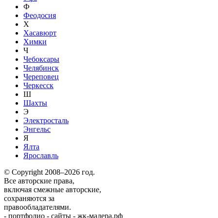
Ф
Феодосия
Х
Хасавюрт
Химки
Ч
Чебоксары
Челябинск
Череповец
Черкесск
Ш
Шахты
Э
Электросталь
Энгельс
Я
Ялта
Ярославль
© Copyright 2008–2026 год.
Все авторские права,
включая смежные авторские,
сохраняются за
правообладателями.
-
портфолио
-
сайты
-
жк-мадера.рф