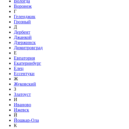
Вологда
Воронеж
Г
Геленджик
Грозный
Д
Дербент
Джанкой
Дзержинск
Димитровград
Е
Евпатория
Екатеринбург
Елец
Ессентуки
Ж
Жуковский
З
Златоуст
И
Иваново
Ижевск
Й
Йошкар-Ола
К