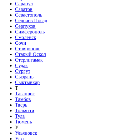
Сарапул
Саратов
Севастополь
Сергиев Посад
Серпухов
Симферополь
Смоленск
Сочи
Ставрополь
Старый Оскол
Стерлитамак
Судак
Сургут
Сызрань
Сыктывкар
Т
Таганрог
Тамбов
Тверь
Тольятти
Тула
Тюмень
У
Ульяновск
Уфа