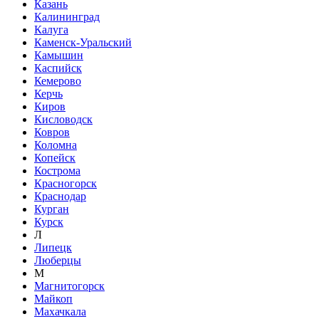
Казань
Калининград
Калуга
Каменск-Уральский
Камышин
Каспийск
Кемерово
Керчь
Киров
Кисловодск
Ковров
Коломна
Копейск
Кострома
Красногорск
Краснодар
Курган
Курск
Л
Липецк
Люберцы
М
Магнитогорск
Майкоп
Махачкала