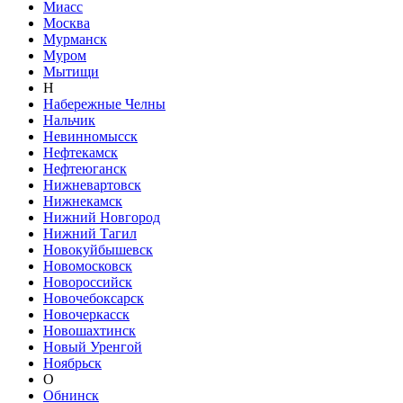
Миасс
Москва
Мурманск
Муром
Мытищи
Н
Набережные Челны
Нальчик
Невинномысск
Нефтекамск
Нефтеюганск
Нижневартовск
Нижнекамск
Нижний Новгород
Нижний Тагил
Новокуйбышевск
Новомосковск
Новороссийск
Новочебоксарск
Новочеркасск
Новошахтинск
Новый Уренгой
Ноябрьск
О
Обнинск