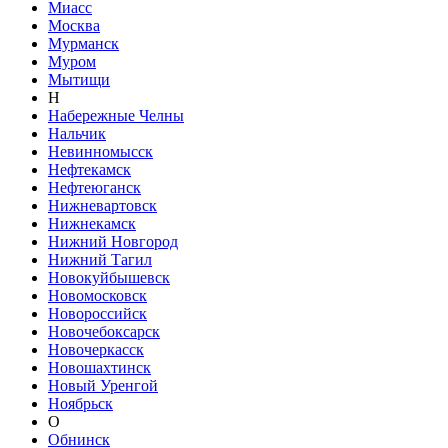
Миасс
Москва
Мурманск
Муром
Мытищи
Н
Набережные Челны
Нальчик
Невинномысск
Нефтекамск
Нефтеюганск
Нижневартовск
Нижнекамск
Нижний Новгород
Нижний Тагил
Новокуйбышевск
Новомосковск
Новороссийск
Новочебоксарск
Новочеркасск
Новошахтинск
Новый Уренгой
Ноябрьск
О
Обнинск