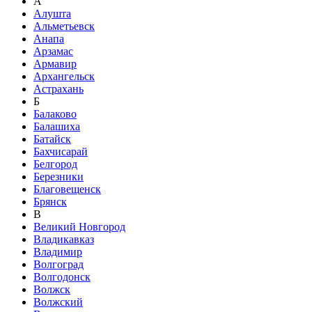
А
Алушта
Альметьевск
Анапа
Арзамас
Армавир
Архангельск
Астрахань
Б
Балаково
Балашиха
Батайск
Бахчисарай
Белгород
Березники
Благовещенск
Брянск
В
Великий Новгород
Владикавказ
Владимир
Волгоград
Волгодонск
Волжск
Волжский