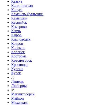
Казань
Калининград
Калуга
Каменск-Уральский
Камышин
Каспийск
Кемерово
Керчь
Киров
Кисловодск
Ковров
Коломна
Копейск
Кострома
Красногорск
Краснодар
Курган
Курск
Л
Липецк
Люберцы
М
Магнитогорск
Майкоп
Махачкала