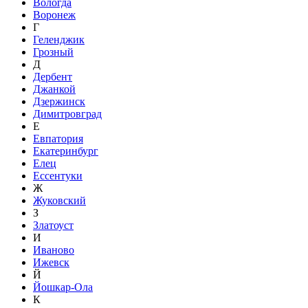
Вологда
Воронеж
Г
Геленджик
Грозный
Д
Дербент
Джанкой
Дзержинск
Димитровград
Е
Евпатория
Екатеринбург
Елец
Ессентуки
Ж
Жуковский
З
Златоуст
И
Иваново
Ижевск
Й
Йошкар-Ола
К