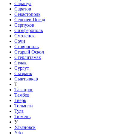
Сарапул
Саратов
Севастополь
Сергиев Посад
Серпухов
Симферополь
Смоленск
Сочи
Ставрополь
Старый Оскол
Стерлитамак
Судак
Сургут
Сызрань
Сыктывкар
Т
Таганрог
Тамбов
Тверь
Тольятти
Тула
Тюмень
У
Ульяновск
Уфа