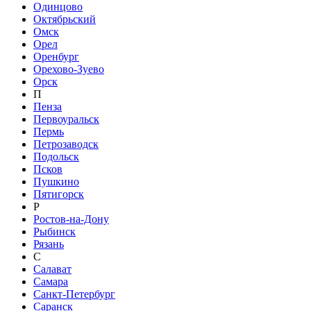
Одинцово
Октябрьский
Омск
Орел
Оренбург
Орехово-Зуево
Орск
П
Пенза
Первоуральск
Пермь
Петрозаводск
Подольск
Псков
Пушкино
Пятигорск
Р
Ростов-на-Дону
Рыбинск
Рязань
С
Салават
Самара
Санкт-Петербург
Саранск