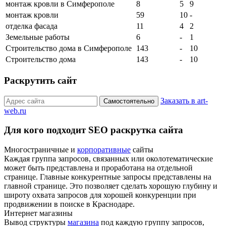
монтаж кровли в Симферополе
8
5
9
монтаж кровли
59
10
-
отделка фасада
11
4
2
Земельные работы
6
-
1
Строительство дома в Симферополе
143
-
10
Строительство дома
143
-
10
Раскрутить сайт
Заказать в art-
Самостоятельно
web.ru
Для кого подходит SEO раскрутка сайта
Многостраничные и
корпоративные
сайты
Каждая группа запросов, связанных или околотематические
может быть представлена и проработана на отдельной
странице. Главные конкурентные запросы представлены на
главной странице. Это позволяет сделать хорошую глубину и
широту охвата запросов для хорошей конкуренции при
продвижении в поиске в Краснодаре.
Интернет магазины
Вывод структуры
магазина
под каждую группу запросов,