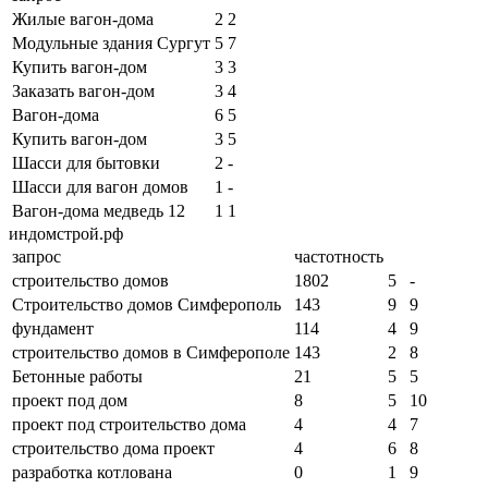
Жилые вагон-дома
2
2
Модульные здания Сургут
5
7
Купить вагон-дом
3
3
Заказать вагон-дом
3
4
Вагон-дома
6
5
Купить вагон-дом
3
5
Шасси для бытовки
2
-
Шасси для вагон домов
1
-
Вагон-дома медведь 12
1
1
индомстрой.рф
запрос
частотность
строительство домов
1802
5
-
Строительство домов Симферополь
143
9
9
фундамент
114
4
9
строительство домов в Симферополе
143
2
8
Бетонные работы
21
5
5
проект под дом
8
5
10
проект под строительство дома
4
4
7
строительство дома проект
4
6
8
разработка котлована
0
1
9