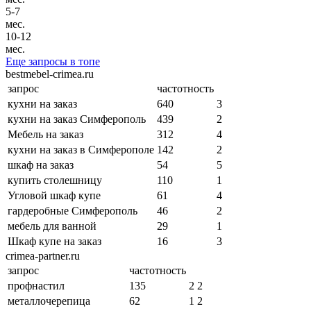
5-7
мес.
10-12
мес.
Еще запросы в топе
bestmebel-crimea.ru
запрос
частотность
кухни на заказ
640
3
кухни на заказ Симферополь
439
2
Мебель на заказ
312
4
кухни на заказ в Симферополе
142
2
шкаф на заказ
54
5
купить столешницу
110
1
Угловой шкаф купе
61
4
гардеробные Симферополь
46
2
мебель для ванной
29
1
Шкаф купе на заказ
16
3
crimea-partner.ru
запрос
частотность
профнастил
135
2
2
металлочерепица
62
1
2