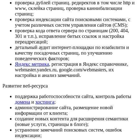
проверка дублей страниц. редиректов в том числе http и
www, склейка страниц, проверка каннибализации
страниц;
проверка индексации сайта поисковыми системами, с
учетом различных систем управления сайтов (CMS);
проверка кода ответа сервера по страницам (200, 404,
301 и т.п.), исправление битых ссылок и настройка
переадресаций;
детальный аудит интернет-площадки по юзабилити и
качеству посадочных страниц, по улучшению
поведенческих факторов;
Яндекс метрика
, регистрация в Яндекс справочнике,
webmaster.yandex.ru, google.com/webmasters, их
настройка и анализ замечаний.
Развитие веб-ресурса
поддержка работоспособности сайта, контроль работы
домена
и
хостинга
;
администрирование сайта, размещение новой
информации от клиента;
создание новых контента для расширения семантики
(новые услуги, страницы в блоге);
устранение замечаний поисковых систем, ошибок
индексации;