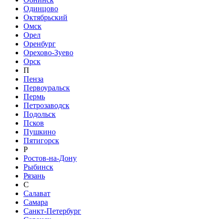
Одинцово
Октябрьский
Омск
Орел
Оренбург
Орехово-Зуево
Орск
П
Пенза
Первоуральск
Пермь
Петрозаводск
Подольск
Псков
Пушкино
Пятигорск
Р
Ростов-на-Дону
Рыбинск
Рязань
С
Салават
Самара
Санкт-Петербург