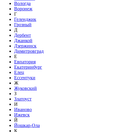
Вологда
Воронеж
Г
Геленджик
Грозный
Д
Дербент
Джанкой
Дзержинск
Димитровград
Е
Евпатория
Екатеринбург
Елец
Ессентуки
Ж
Жуковский
З
Златоуст
И
Иваново
Ижевск
Й
Йошкар-Ола
К