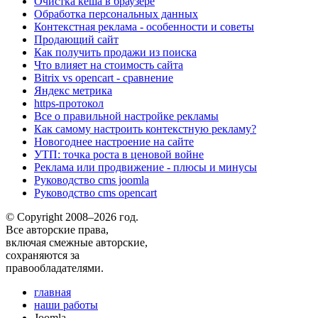
Очистка кеша в браузере
Обработка персональных данных
Контекстная реклама - особенности и советы
Продающий сайт
Как получить продажи из поиска
Что влияет на стоимость сайта
Bitrix vs opencart - сравнение
Яндекс метрика
https-протокол
Все о правильной настройке рекламы
Как самому настроить контекстную рекламу?
Новогоднее настроение на сайте
УТП: точка роста в ценовой войне
Реклама или продвижение - плюсы и минусы
Руководство cms joomla
Руководство cms opencart
© Copyright 2008–2026 год.
Все авторские права,
включая смежные авторские,
сохраняются за
правообладателями.
главная
наши работы
Joomla