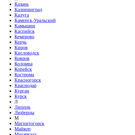
Казань
Калининград
Калуга
Каменск-Уральский
Камышин
Каспийск
Кемерово
Керчь
Киров
Кисловодск
Ковров
Коломна
Копейск
Кострома
Красногорск
Краснодар
Курган
Курск
Л
Липецк
Люберцы
М
Магнитогорск
Майкоп
Махачкала