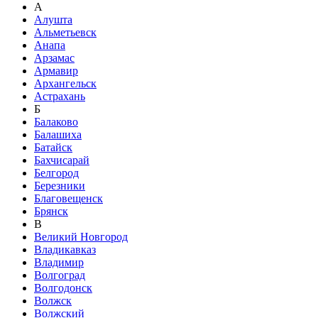
А
Алушта
Альметьевск
Анапа
Арзамас
Армавир
Архангельск
Астрахань
Б
Балаково
Балашиха
Батайск
Бахчисарай
Белгород
Березники
Благовещенск
Брянск
В
Великий Новгород
Владикавказ
Владимир
Волгоград
Волгодонск
Волжск
Волжский