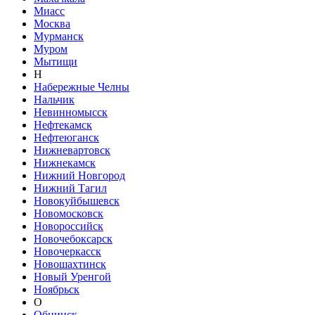
Миасс
Москва
Мурманск
Муром
Мытищи
Н
Набережные Челны
Нальчик
Невинномысск
Нефтекамск
Нефтеюганск
Нижневартовск
Нижнекамск
Нижний Новгород
Нижний Тагил
Новокуйбышевск
Новомосковск
Новороссийск
Новочебоксарск
Новочеркасск
Новошахтинск
Новый Уренгой
Ноябрьск
О
Обнинск