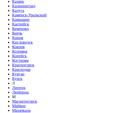
Казань
Калининград
Калуга
Каменск-Уральский
Камышин
Каспийск
Кемерово
Керчь
Киров
Кисловодск
Ковров
Коломна
Копейск
Кострома
Красногорск
Краснодар
Курган
Курск
Л
Липецк
Люберцы
М
Магнитогорск
Майкоп
Махачкала