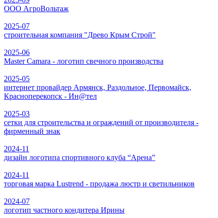
ООО АгроВольтаж
2025-07
строительная компания "Древо Крым Строй"
2025-06
Master Camara - логотип свечного производства
2025-05
интернет провайдер Армянск, Раздольное, Первомайск,
Красноперекопск - Ин@тел
2025-03
сетки для строительства и ограждений от производителя -
фирменный знак
2024-11
дизайн логотипа спортивного клуба “Арена”
2024-11
торговая марка Lustrend - продажа люстр и светильников
2024-07
логотип частного кондитера Ирины