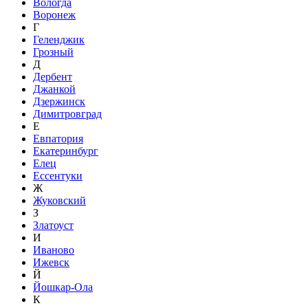
Вологда
Воронеж
Г
Геленджик
Грозный
Д
Дербент
Джанкой
Дзержинск
Димитровград
Е
Евпатория
Екатеринбург
Елец
Ессентуки
Ж
Жуковский
З
Златоуст
И
Иваново
Ижевск
Й
Йошкар-Ола
К