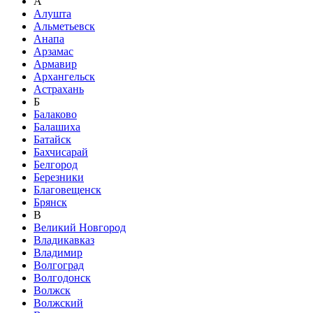
А
Алушта
Альметьевск
Анапа
Арзамас
Армавир
Архангельск
Астрахань
Б
Балаково
Балашиха
Батайск
Бахчисарай
Белгород
Березники
Благовещенск
Брянск
В
Великий Новгород
Владикавказ
Владимир
Волгоград
Волгодонск
Волжск
Волжский