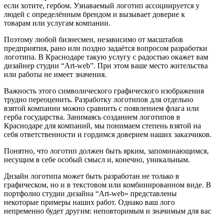
если хотите, гербом. Узнаваемый логотип ассоциируется у
людей с определённым брендом и вызывает доверие к
товарам или услугам компании.
Поэтому любой бизнесмен, независимо от масштабов
предприятия, рано или поздно задаётся вопросом разработки
логотипа. В Краснодаре такую услугу с радостью окажет вам
дизайнер студии “Art-web”. При этом ваше место жительства
или работы не имеет значения.
Важность этого символического графического изображения
трудно переоценить. Разработку логотипов для отдельно
взятой компании можно сравнить с появлением флага или
герба государства. Занимаясь созданием логотипов в
Краснодаре для компаний, мы понимаем степень взятой на
себя ответственности и гордимся доверием наших заказчиков.
Понятно, что логотип должен быть ярким, запоминающимся,
несущим в себе особый смысл и, конечно, уникальным.
Дизайн логотипа может быть разработан не только в
графическом, но и в текстовом или комбинированном виде. В
портфолио студии дизайна “Art-web» представлены
некоторые примеры наших работ. Однако ваш лого
непременно будет другим: неповторимым и значимым для вас