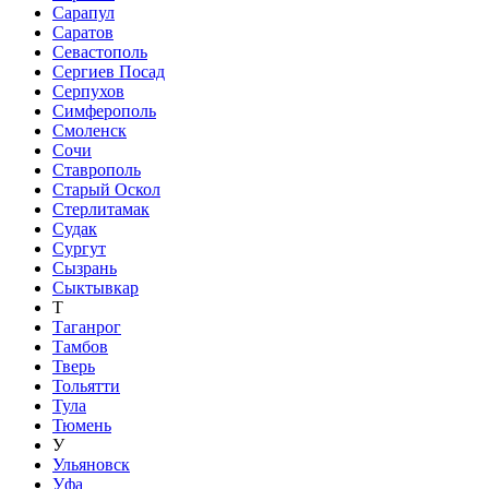
Сарапул
Саратов
Севастополь
Сергиев Посад
Серпухов
Симферополь
Смоленск
Сочи
Ставрополь
Старый Оскол
Стерлитамак
Судак
Сургут
Сызрань
Сыктывкар
Т
Таганрог
Тамбов
Тверь
Тольятти
Тула
Тюмень
У
Ульяновск
Уфа