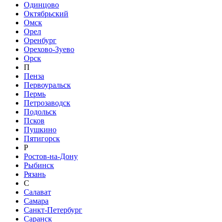
Одинцово
Октябрьский
Омск
Орел
Оренбург
Орехово-Зуево
Орск
П
Пенза
Первоуральск
Пермь
Петрозаводск
Подольск
Псков
Пушкино
Пятигорск
Р
Ростов-на-Дону
Рыбинск
Рязань
С
Салават
Самара
Санкт-Петербург
Саранск