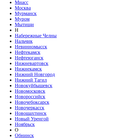
Миасс
Москва
Мурманск
Муром
Мытищи
Н
Набережные Челны
Нальчик
Невинномысск
Нефтекамск
Нефтеюганск
Нижневартовск
Нижнекамск
Нижний Новгород
Нижний Тагил
Новокуйбышевск
Новомосковск
Новороссийск
Новочебоксарск
Новочеркасск
Новошахтинск
Новый Уренгой
Ноябрьск
О
Обнинск