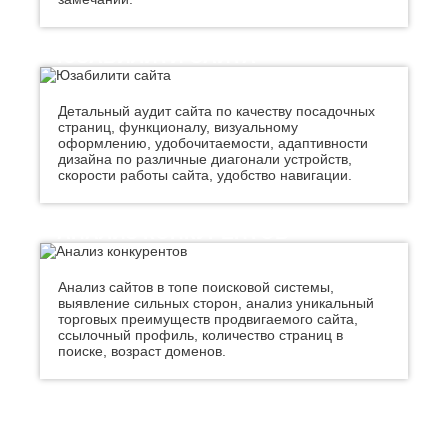
Хасавюрт
Липецк
Химки
Люберцы
Ч
ЮЗАБИЛИТИ САЙТА
М
Чебоксары
Магнитогорск
Челябинск
Майкоп
Детальный аудит сайта по качеству посадочных
Череповец
страниц, функционалу, визуальному
Махачкала
оформлению, удобочитаемости, адаптивности
Черкесск
Миасс
дизайна по различные диагонали устройств,
Москва
Ш
скорости работы сайта, удобство навигации.
Мурманск
Шахты
Муром
Мытищи
АНАЛИЗ КОНКУРЕНТОВ
Э
Н
Электросталь
Энгельс
Анализ сайтов в топе поисковой системы,
Набережные
выявление сильных сторон, анализ уникальный
Челны
Я
торговых преимуществ продвигаемого сайта,
Нальчик
ссылочный профиль, количество страниц в
Ялта
Невинномысск
поиске, возраст доменов.
Ярославль
Нефтекамск