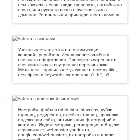
К
нем ключевых слов в виде транслита, английского
Стерлитамак
слова, или русского слова в русскоязычных
Судак
Казань
доменах. Региональная принадлежность домена.
Сургут
Калининград
Сызрань
Калуга
Сыктывкар
РАБОТА С ТЕКСТАМИ
Каменск-
Уральский
Т
Камышин
Таганрог
Уникальность текста и его оптимизация -
Каспийск
копирайт, рерайтинг. Исправление ошибок и
Тамбов
Кемерово
внешнего оформления. Проверка внутренних и
Тверь
Керчь
внешних ссылок, внутренняя перелинковка.
Тольятти
Киров
Мета-теги – правильное указание в текстах title,
Тула
description и keywords, заголовков h1, h2, h3.
Кисловодск
Тюмень
Ковров
РАБОТА С ПОИСКОВОЙ
Коломна
У
СИСТЕМОЙ
Копейск
Ульяновск
Кострома
Уфа
Красногорск
Настройка файлов robot.txt и .htaccess, дубли
Краснодар
Ф
страниц, редиректов, склейка страниц, проверка
Курган
индексации сайта, оптимизация фотографий и
Феодосия
картинок. Яндекс метрика, регистрация в Яндекс
Курск
справочнике, webmaster.yandex.ru,
Х
Л
google.com/webmasters, их настройка и анализ
замечаний.