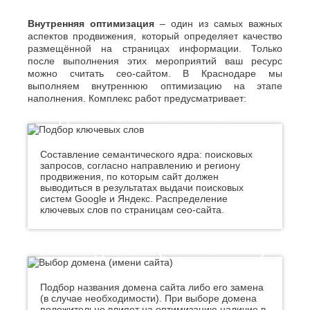
Джанкой
Ростов-
Дзержинск
на-
Внутренняя оптимизация
– один из самых важных
Дону
Димитровград
аспектов продвижения, который определяет качество
Рыбинск
Е
размещённой на страницах информации. Только
Рязань
после выполнения этих мероприятий ваш ресурс
Евпатория
можно считать сео-сайтом. В Краснодаре мы
С
Екатеринбург
выполняем внутреннюю оптимизацию на этапе
Салават
Елец
наполнения. Комплекс работ предусматривает:
Самара
Ессентуки
ПОДБОР КЛЮЧЕВЫХ СЛОВ
Санкт-
Ж
Петербург
Саранск
Жуковский
Составление семантического ядра: поисковых
Сарапул
запросов, согласно направлению и региону
З
Саратов
продвижения, по которым сайт должен
выводиться в результатах выдачи поисковых
Севастополь
Златоуст
систем Google и Яндекс. Распределение
Сергиев
ключевых слов по страницам ceo-сайта.
И
Посад
Серпухов
Иваново
Симферополь
Ижевск
ВЫБОР ДОМЕНА
(ИМЕНИ САЙТА)
Смоленск
Й
Сочи
Ставрополь
Подбор названия домена сайта либо его замена
Йошкар-
Старый
(в случае необходимости). При выборе домена
Ола
Оскол
положительно влияет на оптимизацию наличие в