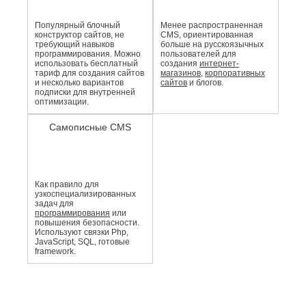
Популярный блочный
Менее распро­страненная
конструктор сайтов, не
CMS, ориентированная
требующий навыков
больше на русскоязычных
программирования. Можно
пользователей для
использовать бесплатный
создания
интернет-
тариф для создания сайтов
магазинов
,
корпоративных
и несколько вариантов
сайтов
и блогов.
подписки для внутренней
оптимизации.
Самописные CMS
Как правило для
узкоспециали­зированных
задач для
программирования
или
повышения безопасности.
Используют связки Php,
JavaScript, SQL, готовые
framework.