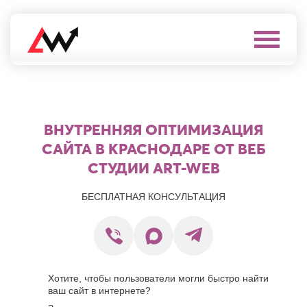
Выберите
город
Нефтеюганск
А
Нижневартовск
Нижнекамск
ВНУТРЕННЯЯ ОПТИМИЗАЦИЯ
Алушта
Нижний
Альметьевск
САЙТА В КРАСНОДАРЕ ОТ ВЕБ
Новгород
Анапа
Нижний
СТУДИИ ART-WEB
Арзамас
Тагил
Армавир
Новокуйбышевск
Архангельск
БЕСПЛАТНАЯ КОНСУЛЬТАЦИЯ
Новомосковск
Астрахань
Новороссийск
Б
Новочебоксарск
Новочеркасск
Балаково
Новошахтинск
Балашиха
Новый
Батайск
Хотите, чтобы пользователи могли быстро найти
Уренгой
ваш сайт в интернете?
Бахчисарай
Ноябрьск
Белгород