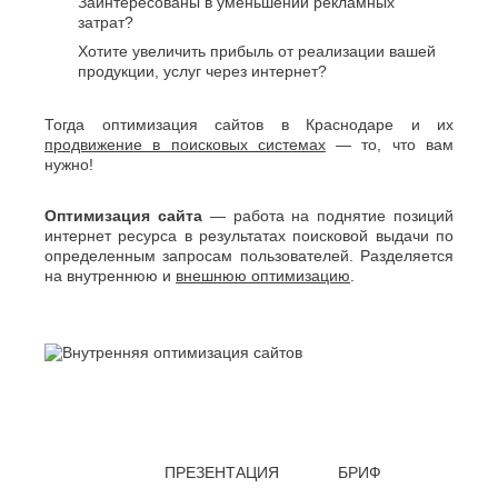
Заинтересованы в уменьшении рекламных
О
Березники
затрат?
Благовещенск
Обнинск
Хотите увеличить прибыль от реализации вашей
Брянск
Одинцово
продукции, услуг через интернет?
Октябрьский
В
Омск
Тогда оптимизация сайтов в Краснодаре и их
Великий
Орел
продвижение в поисковых системах
— то, что вам
Новгород
Оренбург
нужно!
Владикавказ
Орехово-
Владимир
Зуево
Волгоград
Оптимизация сайта
— работа на поднятие позиций
Орск
Волгодонск
интернет ресурса в результатах поисковой выдачи по
П
определенным запросам пользователей. Разделяется
Волжск
на внутреннюю и
внешнюю оптимизацию
.
Волжский
Пенза
Вологда
Первоуральск
Воронеж
Пермь
Петрозаводск
Г
Подольск
Геленджик
Псков
Грозный
Пушкино
Пятигорск
Д
Р
ПРЕЗЕНТАЦИЯ
БРИФ
Дербент