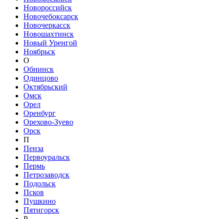
Новороссийск
Новочебоксарск
Новочеркасск
Новошахтинск
Новый Уренгой
Ноябрьск
О
Обнинск
Одинцово
Октябрьский
Омск
Орел
Оренбург
Орехово-Зуево
Орск
П
Пенза
Первоуральск
Пермь
Петрозаводск
Подольск
Псков
Пушкино
Пятигорск
Р