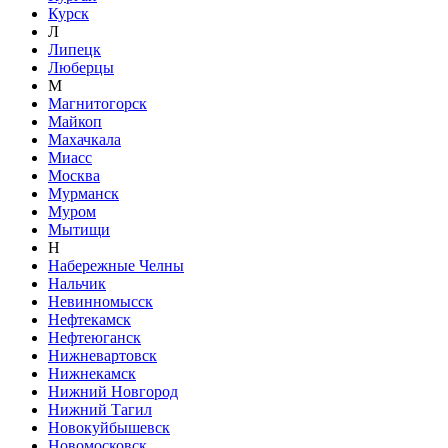
Курск
Л
Липецк
Люберцы
М
Магнитогорск
Майкоп
Махачкала
Миасс
Москва
Мурманск
Муром
Мытищи
Н
Набережные Челны
Нальчик
Невинномысск
Нефтекамск
Нефтеюганск
Нижневартовск
Нижнекамск
Нижний Новгород
Нижний Тагил
Новокуйбышевск
Новомосковск