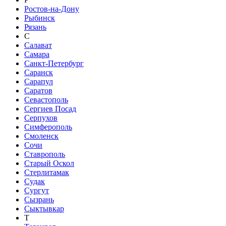
Ростов-на-Дону
Рыбинск
Рязань
С
Салават
Самара
Санкт-Петербург
Саранск
Сарапул
Саратов
Севастополь
Сергиев Посад
Серпухов
Симферополь
Смоленск
Сочи
Ставрополь
Старый Оскол
Стерлитамак
Судак
Сургут
Сызрань
Сыктывкар
Т