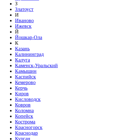
З
Златоуст
И
Иваново
Ижевск
Й
Йошкар-Ола
К
Казань
Калининград
Калуга
Каменск-Уральский
Камышин
Каспийск
Кемерово
Керчь
Киров
Кисловодск
Ковров
Коломна
Копейск
Кострома
Красногорск
Краснодар
Курган