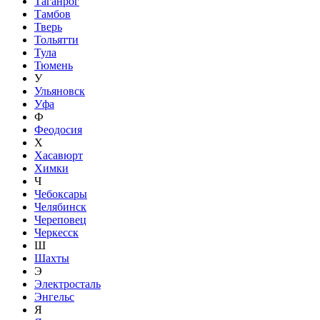
Таганрог
Тамбов
Тверь
Тольятти
Тула
Тюмень
У
Ульяновск
Уфа
Ф
Феодосия
Х
Хасавюрт
Химки
Ч
Чебоксары
Челябинск
Череповец
Черкесск
Ш
Шахты
Э
Электросталь
Энгельс
Я