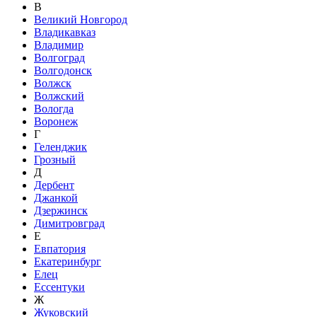
В
Великий Новгород
Владикавказ
Владимир
Волгоград
Волгодонск
Волжск
Волжский
Вологда
Воронеж
Г
Геленджик
Грозный
Д
Дербент
Джанкой
Дзержинск
Димитровград
Е
Евпатория
Екатеринбург
Елец
Ессентуки
Ж
Жуковский