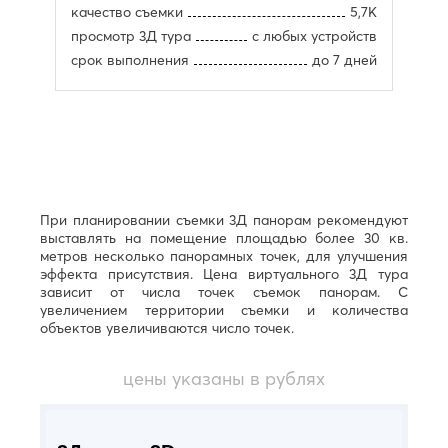
Д
качество съемки
5,7К
Р
просмотр 3Д тура
с любых устройств
Дербент
Ростов-
Джанкой
срок выполнения
до 7 дней
на-
Дзержинск
Дону
Димитровград
Рыбинск
Е
Рязань
С
Евпатория
Екатеринбург
Салават
Елец
Самара
При планировании съемки 3Д панорам рекомендуют
Ессентуки
выставлять на помещение площадью более 30 кв.
Санкт-
метров несколько панорамных точек, для улучшения
Петербург
Ж
эффекта присутствия. Цена виртуального 3Д тура
Саранск
Жуковский
зависит от числа точек съемок панорам. С
Сарапул
увеличением территории съемки и количества
З
Саратов
объектов увеличиваются число точек.
Севастополь
Златоуст
Сергиев
цены указаны в рублях
И
Посад
Серпухов
Иваново
Симферополь
Ижевск