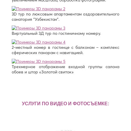
увеличением масштаба, обработка фотографий.
3D тур по люксовым апартаментам оздоровительного
санатория "Узбекистан".
Виртуальный 3Д тур по гостиничному номеру.
2-местный номер в гостинце с балконом – комплекс
сферических панорам с навигацией.
Трехмерное отображение входной группы салона
обоев и штор «Золотой свиток»
Съе
коп
Рекламное видео
пан
для владельцев бизнеса
и 
УСЛУГИ ПО ВИДЕО И ФОТОСЪЕМКЕ:
от
10
от 10 000 р.
от
Фотосъемка
000
2
р.
000