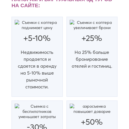
Челны
НА САЙТЕ:
Нальчик
Ялта
Невинномысск
Ярославль
Нефтекамск
Нефтеюганск
+5-10%
+25%
Недвижимость
На 25% больше
продается и
бронирование
сдается в аренду
отелей и гостиниц.
на 5-10% выше
рыночной
стоимости.
+50%
-30%