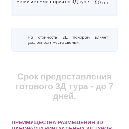
Уфа
метки и комментарии на 3Д туре
Красногорск
50 шт
Краснодар
Ф
Курган
Феодосия
Курск
Х
Л
Хасавюрт
На стоимость 3Д панорам влияет
Липецк
Химки
удаленность места съемки.
Люберцы
Ч
М
Чебоксары
Магнитогорск
Челябинск
Майкоп
Череповец
Срок предоставления
Махачкала
Черкесск
Миасс
готового 3Д тура - до 7
Ш
Москва
Мурманск
дней.
Шахты
Муром
Э
Мытищи
Электросталь
Н
Энгельс
ПРЕИМУЩЕСТВА РАЗМЕЩЕНИЯ 3D
Набережные
ПАНОРАМ И ВИРТУАЛЬНЫХ 3Д ТУРОВ
Я