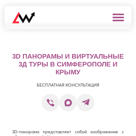
Выберите
город
Нижневартовск
А
Нижнекамск
3D ПАНОРАМЫ И ВИРТУАЛЬНЫЕ
Алушта
Нижний
Новгород
3Д ТУРЫ В СИМФЕРОПОЛЕ И
Альметьевск
Нижний
Анапа
КРЫМУ
Тагил
Арзамас
Новокуйбышевск
Армавир
БЕСПЛАТНАЯ КОНСУЛЬТАЦИЯ
Новомосковск
Архангельск
Новороссийск
Астрахань
Новочебоксарск
Б
Новочеркасск
Новошахтинск
Балаково
Новый
Балашиха
Уренгой
Батайск
3D-панорама представляет собой изображение с
Ноябрьск
Бахчисарай