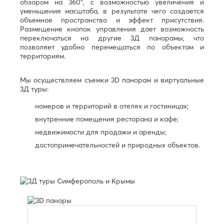
обзором на 360°, с возможностью увеличения и
Белгород
О
уменьшения масштаба, в результате чего создается
объемное пространство и эффект присутствия.
Березники
Обнинск
Размещение кнопок управления дает возможность
Благовещенск
Одинцово
переключаться на другие 3Д панорамы, что
Брянск
позволяет удобно перемещаться по объектам и
Октябрьский
территориям.
В
Омск
Орел
Великий
Мы осуществляем съемки 3D панорам и виртуальные
Оренбург
Новгород
3Д туры:
Орехово-
Владикавказ
Зуево
Владимир
номеров и территорий в отелях и гостиницах;
Орск
Волгоград
внутренние помещения ресторана и кафе;
Волгодонск
П
недвижимости для продажи и аренды;
Волжск
Пенза
достопримечательностей и природных объектов.
Волжский
Первоуральск
Вологда
Пермь
Воронеж
Петрозаводск
Г
Подольск
Псков
Геленджик
Пушкино
Грозный
Пятигорск