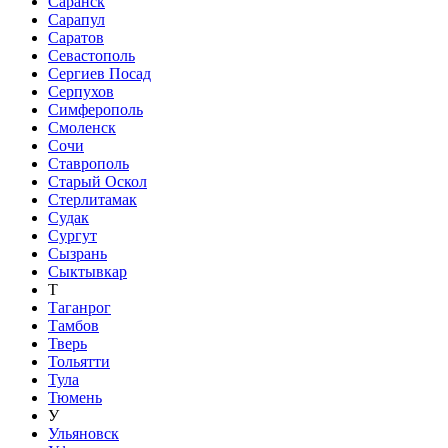
Саранск
Сарапул
Саратов
Севастополь
Сергиев Посад
Серпухов
Симферополь
Смоленск
Сочи
Ставрополь
Старый Оскол
Стерлитамак
Судак
Сургут
Сызрань
Сыктывкар
Т
Таганрог
Тамбов
Тверь
Тольятти
Тула
Тюмень
У
Ульяновск