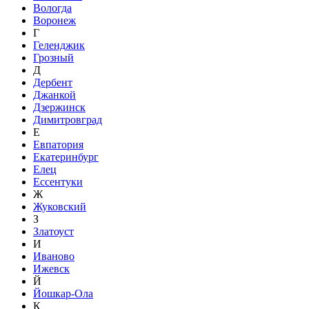
Вологда
Воронеж
Г
Геленджик
Грозный
Д
Дербент
Джанкой
Дзержинск
Димитровград
Е
Евпатория
Екатеринбург
Елец
Ессентуки
Ж
Жуковский
З
Златоуст
И
Иваново
Ижевск
Й
Йошкар-Ола
К