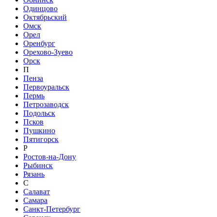
Одинцово
Октябрьский
Омск
Орел
Оренбург
Орехово-Зуево
Орск
П
Пенза
Первоуральск
Пермь
Петрозаводск
Подольск
Псков
Пушкино
Пятигорск
Р
Ростов-на-Дону
Рыбинск
Рязань
С
Салават
Самара
Санкт-Петербург