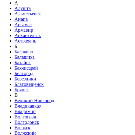
А
Алушта
Альметьевск
Анапа
Арзамас
Армавир
Архангельск
Астрахань
Б
Балаково
Балашиха
Батайск
Бахчисарай
Белгород
Березники
Благовещенск
Брянск
В
Великий Новгород
Владикавказ
Владимир
Волгоград
Волгодонск
Волжск
Волжский