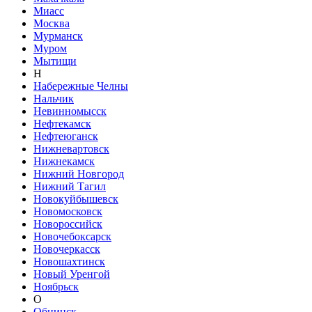
Миасс
Москва
Мурманск
Муром
Мытищи
Н
Набережные Челны
Нальчик
Невинномысск
Нефтекамск
Нефтеюганск
Нижневартовск
Нижнекамск
Нижний Новгород
Нижний Тагил
Новокуйбышевск
Новомосковск
Новороссийск
Новочебоксарск
Новочеркасск
Новошахтинск
Новый Уренгой
Ноябрьск
О
Обнинск