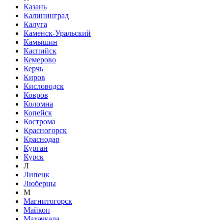
Казань
Калининград
Калуга
Каменск-Уральский
Камышин
Каспийск
Кемерово
Керчь
Киров
Кисловодск
Ковров
Коломна
Копейск
Кострома
Красногорск
Краснодар
Курган
Курск
Л
Липецк
Люберцы
М
Магнитогорск
Майкоп
Махачкала