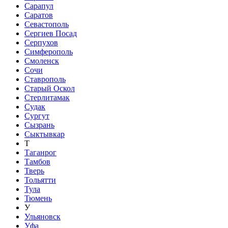
Сарапул
Саратов
Севастополь
Сергиев Посад
Серпухов
Симферополь
Смоленск
Сочи
Ставрополь
Старый Оскол
Стерлитамак
Судак
Сургут
Сызрань
Сыктывкар
Т
Таганрог
Тамбов
Тверь
Тольятти
Тула
Тюмень
У
Ульяновск
Уфа