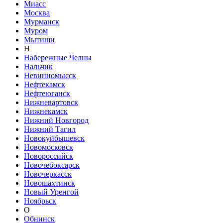
Миасс
Москва
Мурманск
Муром
Мытищи
Н
Набережные Челны
Нальчик
Невинномысск
Нефтекамск
Нефтеюганск
Нижневартовск
Нижнекамск
Нижний Новгород
Нижний Тагил
Новокуйбышевск
Новомосковск
Новороссийск
Новочебоксарск
Новочеркасск
Новошахтинск
Новый Уренгой
Ноябрьск
О
Обнинск