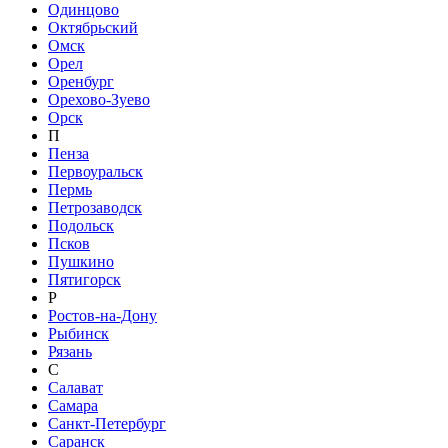
Одинцово
Октябрьский
Омск
Орел
Оренбург
Орехово-Зуево
Орск
П
Пенза
Первоуральск
Пермь
Петрозаводск
Подольск
Псков
Пушкино
Пятигорск
Р
Ростов-на-Дону
Рыбинск
Рязань
С
Салават
Самара
Санкт-Петербург
Саранск