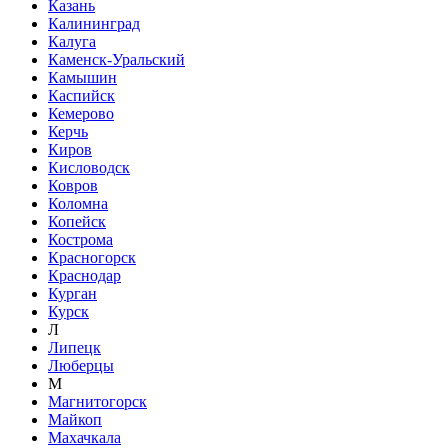
Казань
Калининград
Калуга
Каменск-Уральский
Камышин
Каспийск
Кемерово
Керчь
Киров
Кисловодск
Ковров
Коломна
Копейск
Кострома
Красногорск
Краснодар
Курган
Курск
Л
Липецк
Люберцы
М
Магнитогорск
Майкоп
Махачкала