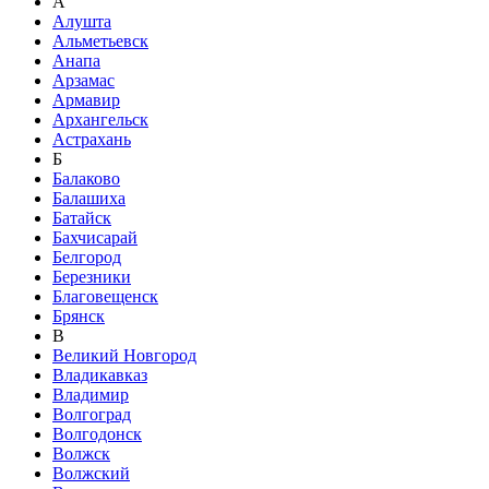
А
Алушта
Альметьевск
Анапа
Арзамас
Армавир
Архангельск
Астрахань
Б
Балаково
Балашиха
Батайск
Бахчисарай
Белгород
Березники
Благовещенск
Брянск
В
Великий Новгород
Владикавказ
Владимир
Волгоград
Волгодонск
Волжск
Волжский