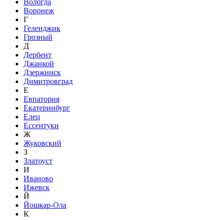
Вологда
Воронеж
Г
Геленджик
Грозный
Д
Дербент
Джанкой
Дзержинск
Димитровград
Е
Евпатория
Екатеринбург
Елец
Ессентуки
Ж
Жуковский
З
Златоуст
И
Иваново
Ижевск
Й
Йошкар-Ола
К